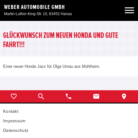
WEBER AUTOMOBILE GMBH
Martin-Luther-King-Str. 10, 63452 Hanau
Neuwagen
GLÜCKWUNSCH ZUM NEUEN HONDA UND GUTE
FAHRT!!!
Gebrauchtwagen
Einer neuer Honda Jazz für Olga Unrau aus Mühlheim.
Angebote
Service & Zubehör
Unser Autohaus
Kontakt
Impressum
Datenschutz