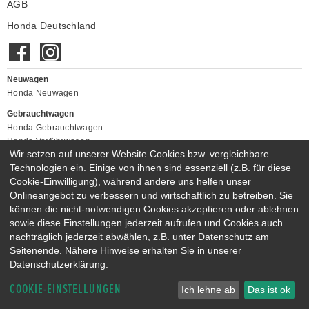
AGB
Honda Deutschland
Neuwagen
Honda Neuwagen
Gebrauchtwagen
Honda Gebrauchtwagen
Honda Vorführwagen
Wir setzen auf unserer Website Cookies bzw. vergleichbare
Gesamtbestand
Technologien ein. Einige von ihnen sind essenziell (z.B. für diese
NEUWAGENMODELLE
Cookie-Einwilligung), während andere uns helfen unser
HONDA JAZZ E:HEV
HONDA CIVIC E:HEV
Onlineangebot zu verbessern und wirtschaftlich zu betreiben. Sie
können die nicht-notwendigen Cookies akzeptieren oder ablehnen
HONDA PRELUDE E:HEV
HONDA HR-V E:HEV
sowie diese Einstellungen jederzeit aufrufen und Cookies auch
HONDA ZR-V E:HEV
HONDA CR-V E:HEV & E:PHEV
nachträglich jederzeit abwählen, z.B. unter Datenschutz am
Seitenende. Nähere Hinweise erhalten Sie in unserer
Datenschutzerklärung.
COOKIE-EINSTELLUNGEN
Ich lehne ab
Das ist ok