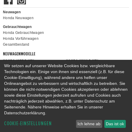
Neuwagen
Honda Neuwagen
Gebrauchtwagen
Honda Gebrauchtwagen
Honda Vorführwagen
Gesamtbestand
NEUWAGENMODELLE
HONDA JAZZ E:HEV
HONDA CIVIC E:HEV
Wir setzen auf unserer Website Cookies bzw. vergleichbare
HONDA PRELUDE E:HEV
HONDA HR-V E:HEV
Technologien ein. Einige von ihnen sind essenziell (z.B. für diese
HONDA ZR-V E:HEV
HONDA CR-V E:HEV & E:PHEV
Cookie-Einwilligung), während andere uns helfen unser
Onlineangebot zu verbessern und wirtschaftlich zu betreiben. Sie
können die nicht-notwendigen Cookies akzeptieren oder ablehnen
sowie diese Einstellungen jederzeit aufrufen und Cookies auch
nachträglich jederzeit abwählen, z.B. unter Datenschutz am
Seitenende. Nähere Hinweise erhalten Sie in unserer
Datenschutzerklärung.
COOKIE-EINSTELLUNGEN
Ich lehne ab
Das ist ok