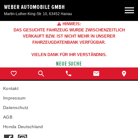
WEBER AUTOMOBILE GMBH
Martin-Luther-King-Str. 10, 63452 Hanau
HINWEIS:
Neuwagen
DAS GESUCHTE FAHRZEUG WURDE ZWISCHENZEITLICH
VERKAUFT BZW. IST NICHT MEHR IN UNSERER
FAHRZEUGDATENBANK VERFÜGBAR.
Gebrauchtwagen
VIELEN DANK FÜR IHR VERSTÄNDNIS.
NEUE SUCHE
Angebote
Service & Zubehör
Kontakt
Impressum
Unser Autohaus
Datenschutz
AGB
Honda Deutschland