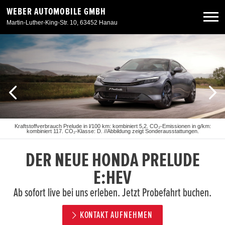
WEBER AUTOMOBILE GMBH
Martin-Luther-King-Str. 10, 63452 Hanau
Neuwagen
Gebrauchtwagen
Angebote
Kraftstoffverbrauch Prelude in l/100 km: kombiniert 5,2. CO₂-Emissionen in g/km:
kombiniert 117. CO₂-Klasse: D. //Abbildung zeigt Sonderausstattungen.
Service & Zubehör
DER NEUE HONDA PRELUDE
Unser Autohaus
E:HEV
Ab sofort live bei uns erleben. Jetzt Probefahrt buchen.
KONTAKT AUFNEHMEN