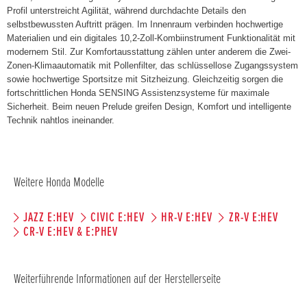
Profil unterstreicht Agilität, während durchdachte Details den
selbstbewussten Auftritt prägen. Im Innenraum verbinden hochwertige
Materialien und ein digitales 10,2-Zoll-Kombiinstrument Funktionalität mit
modernem Stil. Zur Komfortausstattung zählen unter anderem die Zwei-
Zonen-Klimaautomatik mit Pollenfilter, das schlüssellose Zugangssystem
sowie hochwertige Sportsitze mit Sitzheizung. Gleichzeitig sorgen die
fortschrittlichen Honda SENSING Assistenzsysteme für maximale
Sicherheit. Beim neuen Prelude greifen Design, Komfort und intelligente
Technik nahtlos ineinander.
Weitere Honda Modelle
JAZZ E:HEV
CIVIC E:HEV
HR-V E:HEV
ZR-V E:HEV
CR-V E:HEV & E:PHEV
Weiterführende Informationen auf der Herstellerseite