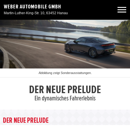
WEBER AUTOMOBILE GMBH
Martin-Luther-King-Str. 10, 63452 Hanau
Neuwagen
Gebrauchtwagen
Angebote
Abbildung zeigt Sonderausstattungen.
Service & Zubehör
DER NEUE PRELUDE
Ein dynamisches Fahrerlebnis
Unser Autohaus
DER NEUE PRELUDE