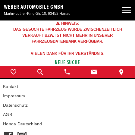
WEBER AUTOMOBILE GMBH
Martin-Luther-King-Str. 10, 63452 Hanau
HINWEIS:
Neuwagen
DAS GESUCHTE FAHRZEUG WURDE ZWISCHENZEITLICH
VERKAUFT BZW. IST NICHT MEHR IN UNSERER
FAHRZEUGDATENBANK VERFÜGBAR.
Gebrauchtwagen
VIELEN DANK FÜR IHR VERSTÄNDNIS.
NEUE SUCHE
Angebote
Service & Zubehör
Kontakt
Impressum
Unser Autohaus
Datenschutz
AGB
Honda Deutschland