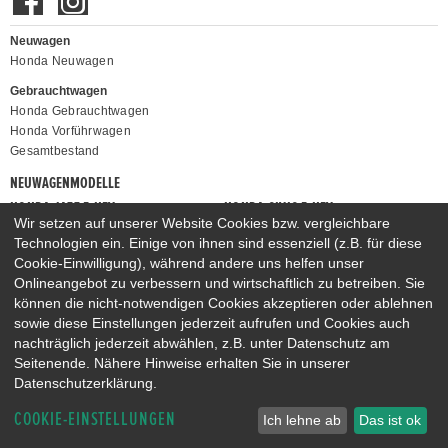
Neuwagen
Honda Neuwagen
Gebrauchtwagen
Honda Gebrauchtwagen
Honda Vorführwagen
Gesamtbestand
NEUWAGENMODELLE
HONDA JAZZ E:HEV
HONDA CIVIC E:HEV
Wir setzen auf unserer Website Cookies bzw. vergleichbare
HONDA PRELUDE E:HEV
HONDA HR-V E:HEV
Technologien ein. Einige von ihnen sind essenziell (z.B. für diese
HONDA ZR-V E:HEV
HONDA CR-V E:HEV & E:PHEV
Cookie-Einwilligung), während andere uns helfen unser
Onlineangebot zu verbessern und wirtschaftlich zu betreiben. Sie
können die nicht-notwendigen Cookies akzeptieren oder ablehnen
sowie diese Einstellungen jederzeit aufrufen und Cookies auch
nachträglich jederzeit abwählen, z.B. unter Datenschutz am
Seitenende. Nähere Hinweise erhalten Sie in unserer
Datenschutzerklärung.
COOKIE-EINSTELLUNGEN
Ich lehne ab
Das ist ok