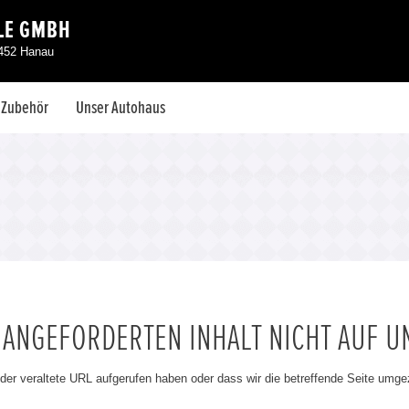
LE GMBH
3452 Hanau
& Zubehör
Unser Autohaus
N ANGEFORDERTEN INHALT NICHT AUF U
oder veraltete URL aufgerufen haben oder dass wir die betreffende Seite umg