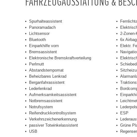
FAHRZEUGAUSSTATTUNG & BES
Spurhalteassistent
Fernlicht
Panoramadach
Elektrisc
Lichtsensor
2-Zonen-
Bluetooth
6x Airbag
Einparkhilfe vorn
Elektr. F
Bremsassistent
Navigati
Elektronische Bremskraftverteilung
Elektrisc
Perlmutt
Schiebed
Abstandstempomat
Sitzheizu
Beheizbares Lenkrad
Alarmanl
Berganfahrassistent
Traktions
Lederlenkrad
Bordcomp
Aufmerksamkeitsassistent
Einparkhi
Notbremsassistent
Leichtmet
Notrufsystem
Lederpols
Reifendruckkontrollsystem
ESP
Verkehrszeichenerkennung
Lederaus
passiver Totwinkelassistent
Grüne Pl
USB
Regensen