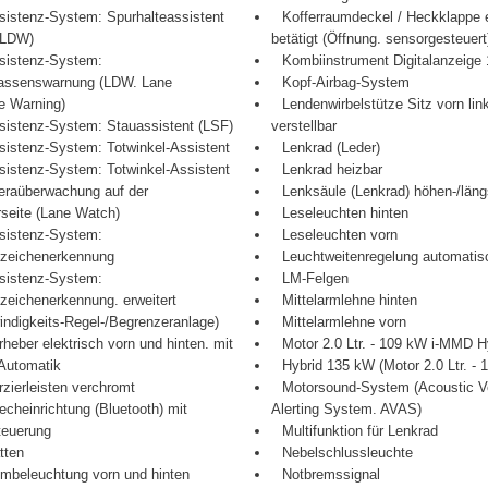
sistenz-System: Spurhalteassistent
Kofferraumdeckel / Heckklappe e
 LDW)
betätigt (Öffnung. sensorgesteuert
sistenz-System:
Kombiinstrument Digitalanzeige 
lassenswarnung (LDW. Lane
Kopf-Airbag-System
e Warning)
Lendenwirbelstütze Sitz vorn link
sistenz-System: Stauassistent (LSF)
verstellbar
sistenz-System: Totwinkel-Assistent
Lenkrad (Leder)
sistenz-System: Totwinkel-Assistent
Lenkrad heizbar
eraüberwachung auf der
Lenksäule (Lenkrad) höhen-/läng
rseite (Lane Watch)
Leseleuchten hinten
sistenz-System:
Leseleuchten vorn
szeichenerkennung
Leuchtweitenregelung automatis
sistenz-System:
LM-Felgen
zeichenerkennung. erweitert
Mittelarmlehne hinten
ndigkeits-Regel-/Begrenzeranlage)
Mittelarmlehne vorn
heber elektrisch vorn und hinten. mit
Motor 2.0 Ltr. - 109 kW i-MMD H
Automatik
Hybrid 135 kW (Motor 2.0 Ltr. - 
rzierleisten verchromt
Motorsound-System (Acoustic V
echeinrichtung (Bluetooth) mit
Alerting System. AVAS)
teuerung
Multifunktion für Lenkrad
tten
Nebelschlussleuchte
mbeleuchtung vorn und hinten
Notbremssignal