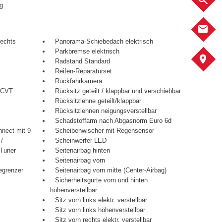
ng
K
rechts
Panorama-Schiebedach elektrisch
Parkbremse elektrisch
A
Radstand Standard
Reifen-Reparaturset
Rückfahrkamera
 ECVT
Rücksitz geteilt / klappbar und verschiebbar
Rücksitzlehne geteilt/klappbar
Rücksitzlehnen neigungsverstellbar
Schadstoffarm nach Abgasnorm Euro 6d
nect mit 9
Scheibenwischer mit Regensensor
/
Scheinwerfer LED
-Tuner
Seitenairbag hinten
Seitenairbag vorn
egrenzer
Seitenairbag vorn mitte (Center-Airbag)
Sicherheitsgurte vorn und hinten
höhenverstellbar
Sitz vorn links elektr. verstellbar
Sitz vorn links höhenverstellbar
Sitz vorn rechts elektr. verstellbar