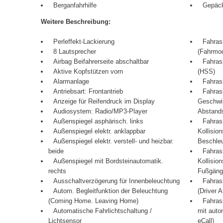
Berganfahrhilfe
Gepäc
Weitere Beschreibung:
Perleffekt-Lackierung
Fahras
8 Lautsprecher
(Fahrmod
Airbag Beifahrerseite abschaltbar
Fahras
Aktive Kopfstützen vorn
(HSS)
Alarmanlage
Fahras
Antriebsart: Frontantrieb
Fahras
Anzeige für Reifendruck im Display
Geschwi
Audiosystem: Radio/MP3-Player
Abstand
Außenspiegel asphärisch. links
Fahras
Außenspiegel elektr. anklappbar
Kollisio
Außenspiegel elektr. verstell- und heizbar.
Beschleu
beide
Fahras
Außenspiegel mit Bordsteinautomatik.
Kollisio
rechts
Fußgäng
Ausschaltverzögerung für Innenbeleuchtung
Fahras
Autom. Begleitfunktion der Beleuchtung
(Driver A
(Coming Home. Leaving Home)
Fahras
Automatische Fahrlichtschaltung /
mit aut
Lichtsensor
eCall)