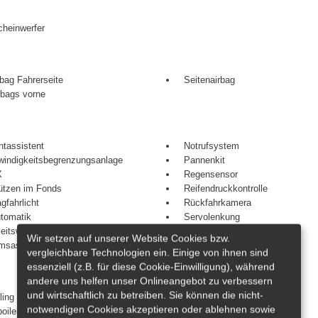
heinwerfer
rbag Fahrerseite
Seitenairbag
rbags vorne
htassistent
Notrufsystem
indigkeitsbegrenzungsanlage
Pannenkit
X
Regensensor
ützen im Fonds
Reifendruckkontrolle
gfahrlicht
Rückfahrkamera
utomatik
Servolenkung
eitswarnsystem
Sommerreifen
Wir setzen auf unserer Website Cookies bzw.
msassistent
Spurhalteassistent
vergleichbare Technologien ein. Einige von ihnen sind
essenziell (z.B. für diese Cookie-Einwilligung), während
andere uns helfen unser Onlineangebot zu verbessern
und wirtschaftlich zu betreiben. Sie können die nicht-
ling
Heckklappe (elektrisch)
notwendigen Cookies akzeptieren oder ablehnen sowie
oiler
LM-Felgen