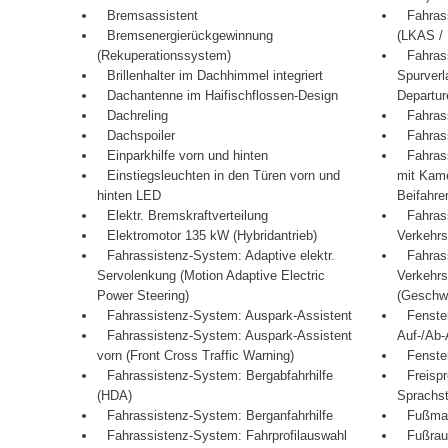
Bremsassistent
Fahras
Bremsenergierückgewinnung
(LKAS /
(Rekuperationssystem)
Fahras
Brillenhalter im Dachhimmel integriert
Spurver
Dachantenne im Haifischflossen-Design
Departur
Dachreling
Fahras
Dachspoiler
Fahras
Einparkhilfe vorn und hinten
Fahras
Einstiegsleuchten in den Türen vorn und
mit Kam
hinten LED
Beifahre
Elektr. Bremskraftverteilung
Fahras
Elektromotor 135 kW (Hybridantrieb)
Verkehr
Fahrassistenz-System: Adaptive elektr.
Fahras
Servolenkung (Motion Adaptive Electric
Verkehrs
Power Steering)
(Geschwi
Fahrassistenz-System: Auspark-Assistent
Fenster
Fahrassistenz-System: Auspark-Assistent
Auf-/Ab-
vorn (Front Cross Traffic Warning)
Fenste
Fahrassistenz-System: Bergabfahrhilfe
Freispr
(HDA)
Sprachs
Fahrassistenz-System: Berganfahrhilfe
Fußma
Fahrassistenz-System: Fahrprofilauswahl
Fußrau