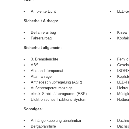
Ambiente Licht
LED-Sc
Sicherheit Airbags:
Beifahrerairbag
Knieai
Fahrerairbag
Kopfai
Sicherheit allgemein:
3. Bremsleuchte
Fernlic
ABS
Geschw
Abstandstempomat
ISOFI
Alarmanlage
Kopfst
Antriebsschlupfregelung (ASR)
LED-Ta
Außentemperaturanzeige
Lichta
elektr. Stabilitätsprogramm (ESP)
Müdigk
Elektronisches Traktions-System
Notbre
Sonstiges:
Anhängerkupplung abnehmbar
Dachre
Bergabfahrhilfe
Dachsp