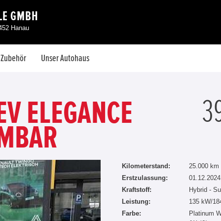
LE GMBH
3452 Hanau
& Zubehör
Unser Autohaus
3
HEV ELEGANCE
HMBAR
Kilometerstand:
25.000 km
Erstzulassung:
01.12.2024
Kraftstoff:
Hybrid - Su
Leistung:
135 kW/18
Farbe:
Platinum W