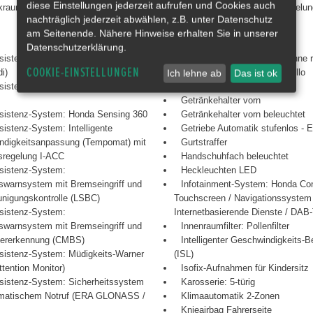
diese Einstellungen jederzeit aufrufen und Cookies auch
kraumabdeckung
Schlüssellose Zentralverriegelu
nachträglich jederzeit abwählen, z.B. unter Datenschutz
am Seitenende. Nähere Hinweise erhalten Sie in unserer
Datenschutzerklärung.
sistenz-System: Fahrprofilauswahl
Gepäcknetz an Vordersitzlehne 
COOKIE-EINSTELLUNGEN
i)
Gepäckraumabdeckung / Rollo
Ich lehne ab
Das ist ok
sistenz-System: Fernlichtassistent
Getränkehalter hinten
Getränkehalter vorn
sistenz-System: Honda Sensing 360
Getränkehalter vorn beleuchtet
sistenz-System: Intelligente
Getriebe Automatik stufenlos -
ndigkeitsanpassung (Tempomat) mit
Gurtstraffer
sregelung I-ACC
Handschuhfach beleuchtet
sistenz-System:
Heckleuchten LED
nswarnsystem mit Bremseingriff und
Infotainment-System: Honda Con
nigungskontrolle (LSBC)
Touchscreen / Navigationssystem 
sistenz-System:
Internetbasierende Dienste / DAB
nswarnsystem mit Bremseingriff und
Innenraumfilter: Pollenfilter
ererkennung (CMBS)
Intelligenter Geschwindigkeits-B
sistenz-System: Müdigkeits-Warner
(ISL)
ttention Monitor)
Isofix-Aufnahmen für Kindersitz
sistenz-System: Sicherheitssystem
Karosserie: 5-türig
omatischem Notruf (ERA GLONASS /
Klimaautomatik 2-Zonen
Knieairbag Fahrerseite