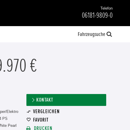
Telefon
06181-9809-0
Fahrzeugsuche
9.970 €
KONTAKT
VERGLEICHEN
per/Elektro
4 PS
FAVORIT
hite Pearl
DRUCKEN