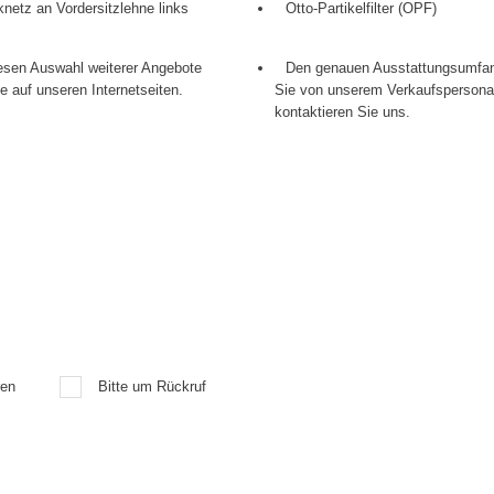
netz an Vordersitzlehne links
Otto-Partikelfilter (OPF)
iesen Auswahl weiterer Angebote
Den genauen Ausstattungsumfan
ie auf unseren Internetseiten.
Sie von unserem Verkaufspersonal,
kontaktieren Sie uns.
ren
Bitte um Rückruf