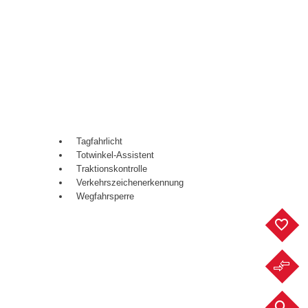
Tagfahrlicht
Totwinkel-Assistent
Traktionskontrolle
Verkehrszeichenerkennung
Wegfahrsperre
F
F
F