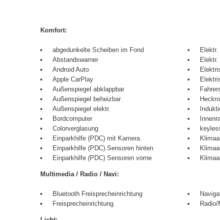
Komfort:
abgedunkelte Scheiben im Fond
Elektr.
Abstandswarner
Elektr.
Android Auto
Elektr
Apple CarPlay
Elektri
Außenspiegel abklappbar
Fahrers
Außenspiegel beheizbar
Heckro
Außenspiegel elektr.
Indukt
Bordcomputer
Innenra
Colorverglasung
keyles
Einparkhilfe (PDC) mit Kamera
Klimaa
Einparkhilfe (PDC) Sensoren hinten
Klimaa
Einparkhilfe (PDC) Sensoren vorne
Klimaa
Multimedia / Radio / Navi:
Bluetooth Freisprecheinrichtung
Naviga
Freisprecheinrichtung
Radio
Licht: