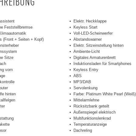
CHREIBUNG
assistent
Elektr. Heckklappe
he Feststellbremse
Keyless Start
Klimaautomatik
Voll-LED-Scheinwerfer
s (Front + Seiten + Kopf)
Abstandswarner
ensterheber
Elektr. Sitzeinstellung hinten
onssystem
Ambiente-Licht
he Sitze
Digitales Armaturenbrett
ach
Induktionsladen für Smartphones
ng vorn
Keyless Entry
age
ABS
kontrolle
MP3/DAB
uter
Servolenkung
lfe hinten
Farbe: Platinum White Pearl (Weiß)
allfelgen
Mittelarmlehne
ter
Rücksitzbank geteilt
Außenspiegel elektrisch
stattung
Multifunktionslenkrad
akette
Temperaturanzeige
sor
Dachreling