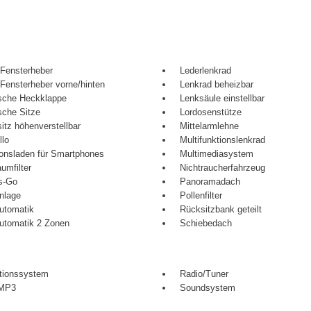
 Fensterheber
Lederlenkrad
 Fensterheber vorne/hinten
Lenkrad beheizbar
ische Heckklappe
Lenksäule einstellbar
sche Sitze
Lordosenstütze
itz höhenverstellbar
Mittelarmlehne
llo
Multifunktionslenkrad
ionsladen für Smartphones
Multimediasystem
umfilter
Nichtraucherfahrzeug
s-Go
Panoramadach
nlage
Pollenfilter
utomatik
Rücksitzbank geteilt
utomatik 2 Zonen
Schiebedach
tionssystem
Radio/Tuner
/MP3
Soundsystem