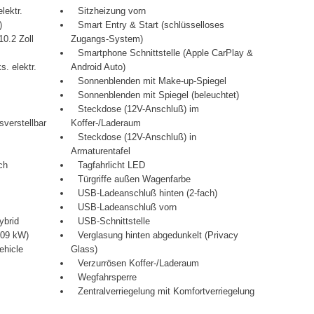
lektr.
Sitzheizung vorn
)
Smart Entry & Start (schlüsselloses
10.2 Zoll
Zugangs-System)
Smartphone Schnittstelle (Apple CarPlay &
s. elektr.
Android Auto)
Sonnenblenden mit Make-up-Spiegel
Sonnenblenden mit Spiegel (beleuchtet)
Steckdose (12V-Anschluß) im
sverstellbar
Koffer-/Laderaum
Steckdose (12V-Anschluß) in
Armaturentafel
ch
Tagfahrlicht LED
Türgriffe außen Wagenfarbe
USB-Ladeanschluß hinten (2-fach)
USB-Ladeanschluß vorn
ybrid
USB-Schnittstelle
109 kW)
Verglasung hinten abgedunkelt (Privacy
ehicle
Glass)
Verzurrösen Koffer-/Laderaum
Wegfahrsperre
Zentralverriegelung mit Komfortverriegelung